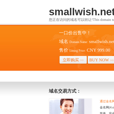
smallwish.ne
您正在访问的域名可以转让!This domain name i
一口价出售中！
域名
smallwish.ne
Domain Name:
售价
CNY 999.00
Listing Price:
立即购买
BUY NOW
>>
>>
域名交易方式：
通过金名网(
金名网(4
简单、安