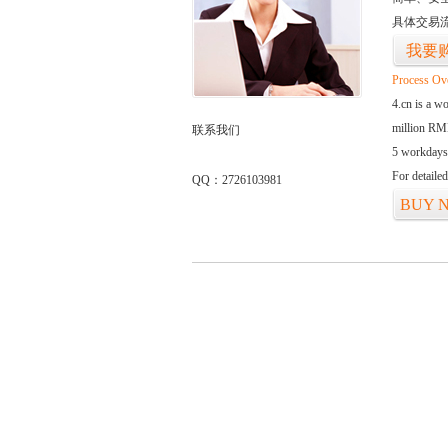
具体交易
我要
Process Ov
4.cn is a w
million RMB
联系我们
5 workdays
For detaile
QQ：2726103981
BUY 