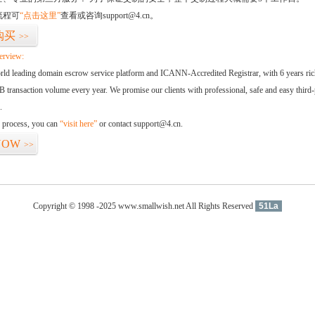
流程可
“点击这里”
查看或咨询support@4.cn。
购买
>>
erview:
orld leading domain escrow service platform and ICANN-Accredited Registrar, with 6 years ri
 transaction volume every year. We promise our clients with professional, safe and easy third-
.
d process, you can
“visit here”
or contact support@4.cn.
NOW
>>
Copyright © 1998 -2025 www.smallwish.net All Rights Reserved
51La